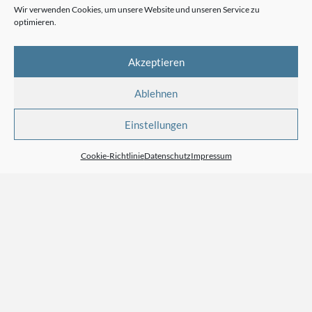
Wir verwenden Cookies, um unsere Website und unseren Service zu
AMMESBERGER@CONFIDERO.COM
ZU
BEWERTEN
optimieren.
AMMESBERGER@CONFIDERO.COM
ZU
BEWERTEN
Akzeptieren
Ablehnen
Archiv
Einstellungen
Cookie-Richtlinie
Datenschutz
Impressum
Kategorien
KEINE KATEGORIEN
Meta
ANMELDEN